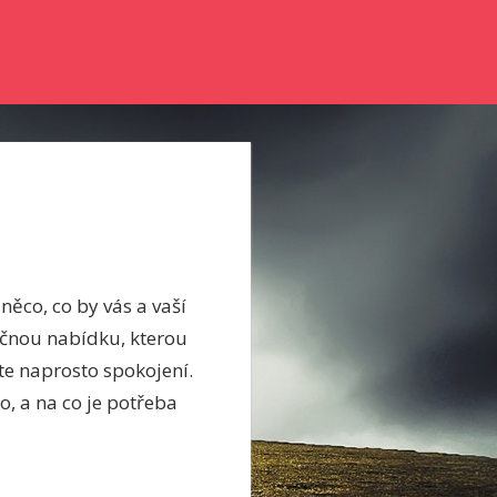
nky a něco se dozvědět? Pak zkuste číst náš online magazín.
něco, co by vás a vaší
ečnou nabídku, kterou
ete naprosto spokojení.
o, a na co je potřeba