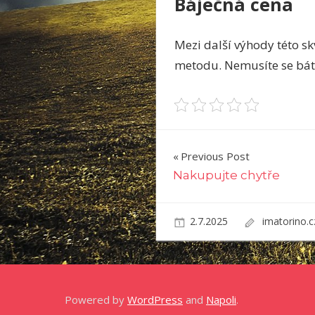
Báječná cena
Mezi další výhody této sk
metodu. Nemusíte se bát, 
Navigace
Previous Post
Nakupujte chytře
pro
příspěvek
2.7.2025
imatorino.
Powered by
WordPress
and
Napoli
.