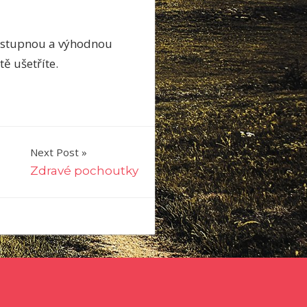
 dostupnou a výhodnou
ě ušetříte.
Next Post
Zdravé pochoutky