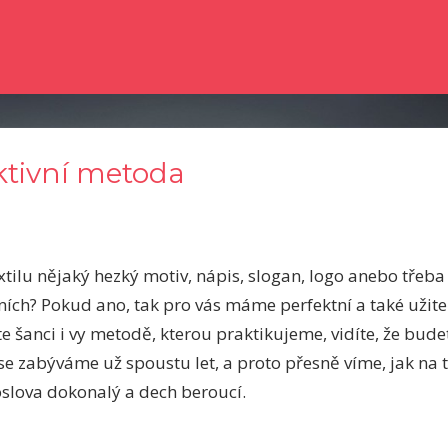
e dočetli nějaké novinky ze světa zpravodajství? Chtěli byste kvalitní člá
ktivní metoda
extilu nějaký hezký motiv, nápis, slogan, logo anebo třeba 
tních? Pokud ano, tak pro vás máme perfektní a také užit
jte šanci i vy metodě, kterou praktikujeme, vidíte, že bud
se zabýváme už spoustu let, a proto přesně víme, jak na t
oslova dokonalý a dech beroucí.