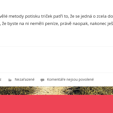
vělé metody potisku triček patří to, že se jedná o zcela
že byste na ni neměli peníze, právě naopak, nakonec ješt
u
cz
Nezařazené
Komentáře nejsou povolené
textu
s
názvem
Funkční
a