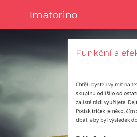
Skip
Imatorino
to
content
Potřebujete nějaké noviny nebo časopis, ve kterém byste s
Funkční a efe
Chtěli byste i vy mít na t
skupinu odlišilo od osta
zajisté rádi využijete. De
Potisk triček
je něco, čím 
dbát, aby byl výsledek d