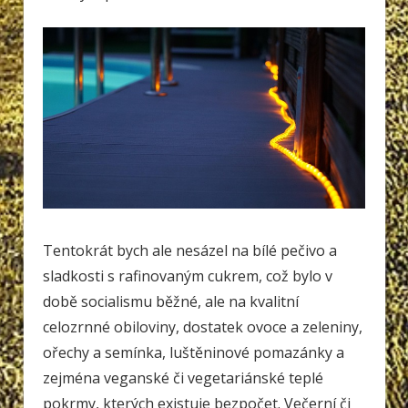
Tentokrát bych ale nesázel na bílé pečivo a
sladkosti s rafinovaným cukrem, což bylo v
době socialismu běžné, ale na kvalitní
celozrnné obiloviny, dostatek ovoce a zeleniny,
ořechy a semínka, luštěninové pomazánky a
zejména veganské či vegetariánské teplé
pokrmy, kterých existuje bezpočet. Večerní či