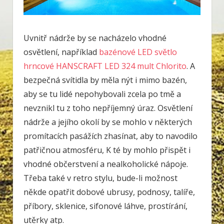
Uvnitř nádrže by se nacházelo vhodné
osvětlení, například
bazénové LED světlo
hrncové HANSCRAFT LED 324 mult Chlorito
. A
bezpečná svítidla by měla nýt i mimo bazén,
aby se tu lidé nepohybovali zcela po tmě a
nevznikl tu z toho nepříjemný úraz. Osvětlení
nádrže a jejího okolí by se mohlo v některých
promítacích pasážích zhasínat, aby to navodilo
patřičnou atmosféru, K té by mohlo přispět i
vhodné občerstvení a nealkoholické nápoje.
Třeba také v retro stylu, bude-li možnost
někde opatřit dobové ubrusy, podnosy, talíře,
příbory, sklenice, sifonové láhve, prostírání,
utěrky atp.