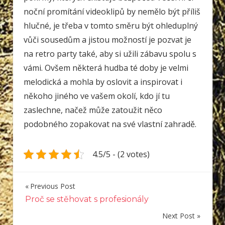
noční promítání videoklipů by nemělo být příliš
hlučné, je třeba v tomto směru být ohleduplný
vůči sousedům a jistou možností je pozvat je
na retro party také, aby si užili zábavu spolu s
vámi. Ovšem některá hudba té doby je velmi
melodická a mohla by oslovit a inspirovat i
někoho jiného ve vašem okolí, kdo jí tu
zaslechne, načež může zatoužit něco
podobného zopakovat na své vlastní zahradě.
4.5/5 - (2 votes)
Previous Post
Navigace
Proč se stěhovat s profesionály
pro
Next Post