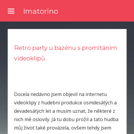
Skip
Imatorino
to
Potřebujete nějaké noviny nebo časopis, ve kterém byste se
content
dočetli nějaké novinky ze světa zpravodajství? Chtěli byste
kvalitní články a něco se dozvědět? Pak zkuste číst náš online
magazín.
Retro party u bazénu s promítáním
videoklipů
Docela nedávno jsem objevil na internetu
videoklipy z hudební produkce osmdesátých a
devadesátých let a musím uznat, že některé z
nich mě oslovily. Já tu dobu prožil a tato hudba
můj život také provázela, ovšem tehdy jsem