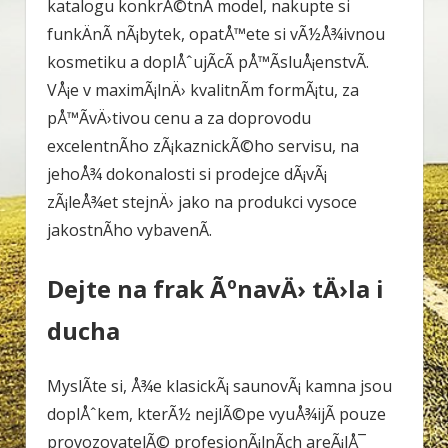
katalogu konkrÃ©tnÃ­ model, nakupte si
funkÄnÃ­ nÃ¡bytek, opatÅ™ete si vÃ½Å¾ivnou
kosmetiku a doplÅˆujÃ­cÃ­ pÅ™Ã­sluÅ¡enstvÃ­.
VÅ¡e v maximÃ¡lnÄ› kvalitnÃ­m formÃ¡tu, za
pÅ™Ã­vÄ›tivou cenu a za doprovodu
excelentnÃ­ho zÃ¡kaznickÃ©ho servisu, na
jehoÅ¾ dokonalosti si prodejce dÃ¡vÃ¡
zÃ¡leÅ¾et stejnÄ› jako na produkci vysoce
jakostnÃ­ho vybavenÃ­.
Dejte na frak ÃºnavÄ› tÄ›la i
ducha
MyslÃ­te si, Å¾e klasickÃ¡ saunovÃ¡ kamna jsou
doplÅˆkem, kterÃ½ nejlÃ©pe vyuÅ¾ijÃ­ pouze
provozovatelÃ© profesionÃ¡lnÃ­ch areÃ¡lÅ¯