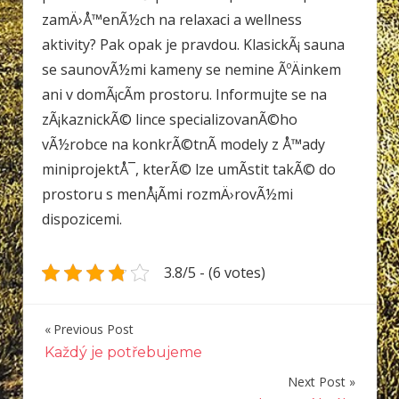
zamÄ›Å™enÃ½ch na relaxaci a wellness
aktivity? Pak opak je pravdou. KlasickÃ¡ sauna
se saunovÃ½mi kameny se nemine ÃºÄinkem
ani v domÃ¡cÃ­m prostoru. Informujte se na
zÃ¡kaznickÃ© lince specializovanÃ©ho
vÃ½robce na konkrÃ©tnÃ­ modely z Å™ady
miniprojektÅ¯, kterÃ© lze umÃ­stit takÃ© do
prostoru s menÅ¡Ã­mi rozmÄ›rovÃ½mi
dispozicemi.
3.8/5 - (6 votes)
Previous Post
Navigace
Každý je potřebujeme
pro
Next Post
příspěvek