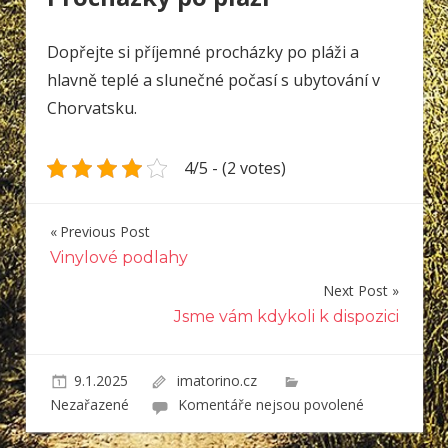
Dopřejte si příjemné procházky po pláži a
hlavně teplé a slunečné počasí s
ubytování v
Chorvatsku
.
4/5 - (2 votes)
Previous Post
Navigace
Vinylové podlahy
pro
Next Post
příspěvek
Jsme vám kdykoli k dispozici
9.1.2025
imatorino.cz
u
Nezařazené
Komentáře nejsou povolené
textu