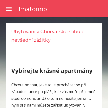
Skip
Imatorino
to
Potřebujete nějaké noviny nebo časopis, ve kterém byste se
content
dočetli nějaké novinky ze světa zpravodajství? Chtěli byste
kvalitní články a něco se dozvědět? Pak zkuste číst náš online
Ubytování v Chorvatsku slibuje
magazín.
nevšední zážitky
Vybírejte krásné apartmány
Chcete poznat, jaké to je procházet se při
západu slunce po pláži, kde vás moře příjemně
studí do nohou? Už o tom nemusíte jen snít,
nyní si s námi můžete zařídit ub ytování v