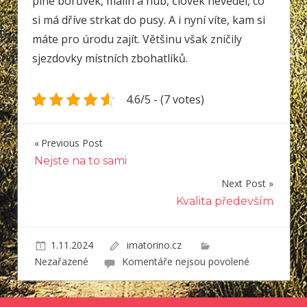
plné borůvek, malin a hub, člověk nevěděl, co
si má dříve strkat do pusy. A i nyní víte, kam si
máte pro úrodu zajít. Většinu však zničily
sjezdovky místních zbohatlíků.
4.6/5 - (7 votes)
Previous Post
Navigace
Nejste na to sami
pro
Next Post
příspěvek
Kvalita především
1.11.2024
imatorino.cz
u
Nezařazené
Komentáře nejsou povolené
textu
s