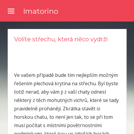
Skip
Imatorino
to
Potřebujete nějaké noviny nebo časopis, ve kterém byste se
content
dočetli nějaké novinky ze světa zpravodajství? Chtěli byste
kvalitní články a něco se dozvědět? Pak zkuste číst náš online
Volíte střechu, která něco vydrží
magazín.
Ve vašem případě bude tím nejlepším možným
řešením
plechová krytina na střechu
. Byl byste
totiž nerad, aby vám ji z vaší chaty odnesl
některý z těch mohutných vichrů, které se tady
pravidelně prohánějí. Zkrátka stavět si
horskou chatu, to není jen tak, to se při tom
musí počítat s místními povětrnostními
podmínkami, které jsou ve zdejších horách