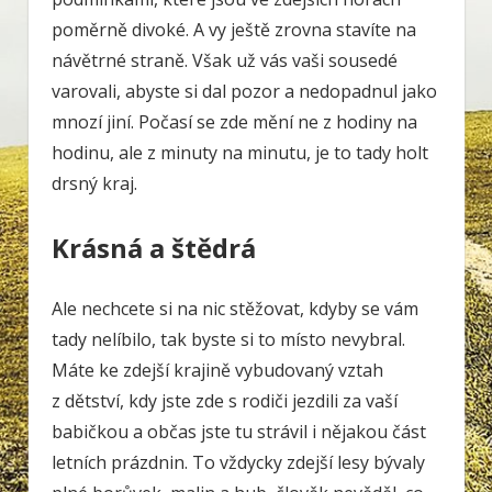
poměrně divoké. A vy ještě zrovna stavíte na
návětrné straně. Však už vás vaši sousedé
varovali, abyste si dal pozor a nedopadnul jako
mnozí jiní. Počasí se zde mění ne z hodiny na
hodinu, ale z minuty na minutu, je to tady holt
drsný kraj.
Krásná a štědrá
Ale nechcete si na nic stěžovat, kdyby se vám
tady nelíbilo, tak byste si to místo nevybral.
Máte ke zdejší krajině vybudovaný vztah
z dětství, kdy jste zde s rodiči jezdili za vaší
babičkou a občas jste tu strávil i nějakou část
letních prázdnin. To vždycky zdejší lesy bývaly