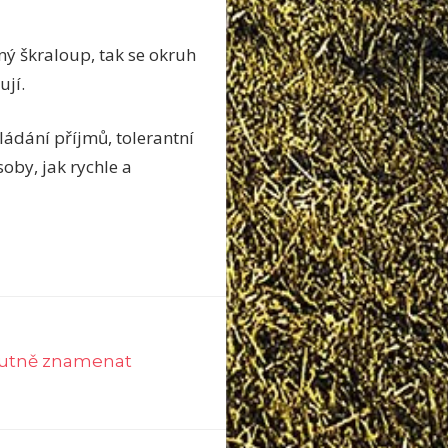
ný škraloup, tak se okruh
ují.
ádání příjmů, tolerantní
by, jak rychle a
utně znamenat