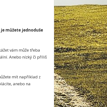
i je můžete jednoduše
řekážet vám může třeba
lní. Anebo nízký či příliš
můžete mít například z
plácíte, anebo na