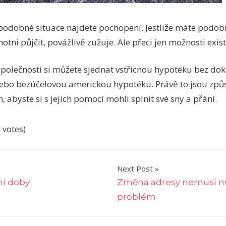
 podobné situace najdete pochopení. Jestliže máte podob
tni půjčit, povážlivě zužuje. Ale přeci jen možnosti exist
polečnosti si můžete sjednat vstřícnou hypotéku bez dokl
bo bezúčelovou americkou hypotéku. Právě to jsou způso
, abyste si s jejich pomocí mohli splnit své sny a přání.
6 votes)
Next Post
ní doby
Změna adresy nemusí n
problém