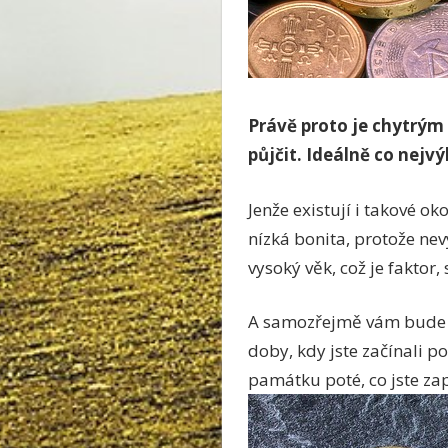
Právě proto je chytrým
půjčit. Ideálně co nejvý
Jenže existují i takové o
nízká bonita, protože nevy
vysoký věk, což je faktor
A samozřejmě vám bude pře
doby, kdy jste začínali po
památku poté, co jste za