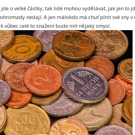
jde o velké částky, tak lidé mohou vydělávat, jak jen to j
hromady nedají. A jen málokdo má chuť plnit své sny v d
ak vůbec celé to snažení bude mít nějaký smysl.