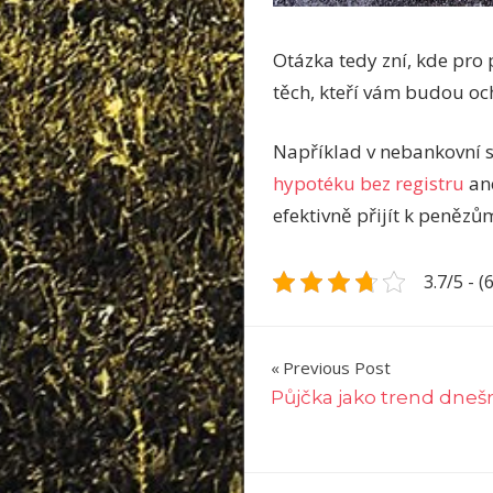
Otázka tedy zní, kde pro
těch, kteří vám budou ocho
Například v nebankovní s
hypotéku bez registru
ane
efektivně přijít k penězům
3.7/5 - (
Navigace
Previous Post
Půjčka jako trend dneš
pro
příspěvek