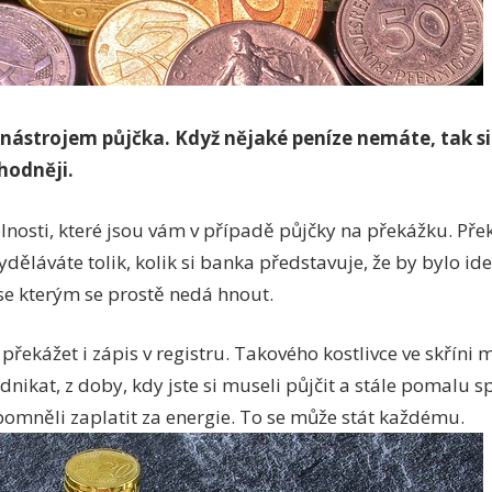
 nástrojem půjčka. Když nějaké peníze nemáte, tak s
hodněji.
kolnosti, které jsou vám v případě půjčky na překážku. P
děláváte tolik, kolik si banka představuje, že by bylo ideá
, se kterým se prostě nedá hnout.
kážet i zápis v registru. Takového kostlivce ve skříni 
dnikat, z doby, kdy jste si museli půjčit a stále pomalu s
pomněli zaplatit za energie. To se může stát každému.