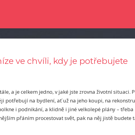
e dočetli nějaké novinky ze světa zpravodajství? Chtěli byste kvalitní člá
níze ve chvíli, kdy je potřebujete
le, a je celkem jedno, v jaké jste zrovna životní situaci.
těji potřebují na bydlení, ať už na jeho koupi, na rekonstr
lkne i podnikání, a klidně i jiné velkolepé plány – třeba 
cnějším přáním procestovat svět, pak na něj jistě budete 