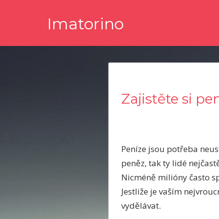
Skip
Imatorino
to
content
Potřebujete nějaké noviny nebo časopis, ve kterém byste s
Zajistěte si pe
Peníze jsou potřeba neustá
peněz, tak ty lidé nejčas
Nicméně milióny často spo
Jestliže je vaším nejvrou
vydělávat.