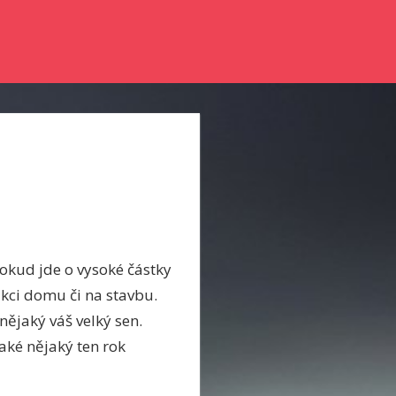
nky a něco se dozvědět? Pak zkuste číst náš online magazín.
 Pokud jde o vysoké částky
ukci domu či na stavbu.
nějaký váš velký sen.
také nějaký ten rok