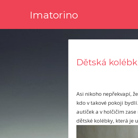
Skip
Imatorino
to
content
Potřebujete nějaké noviny nebo časopis, ve kterém byste s
Dětská kolébk
Asi nikoho nepřekvapí, že
kdo v takové pokoji bydlí.
autíček a v holčičím zas
dětské kolébky, která je 