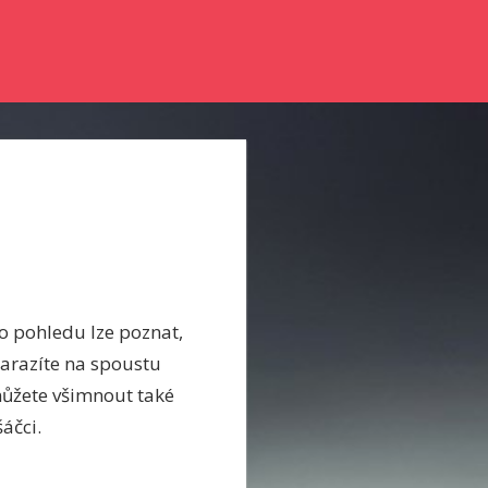
nky a něco se dozvědět? Pak zkuste číst náš online magazín.
ho pohledu lze poznat,
 narazíte na spoustu
můžete všimnout také
áčci.