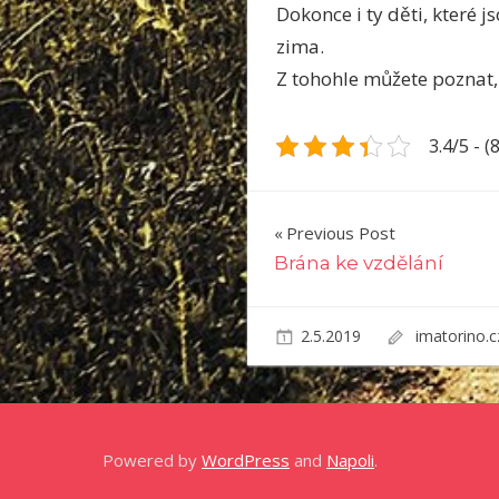
Dokonce i ty děti, které 
zima.
Z tohohle můžete poznat, 
3.4/5 - (
Navigace
Previous Post
Brána ke vzdělání
pro
příspěvek
2.5.2019
imatorino.
Powered by
WordPress
and
Napoli
.