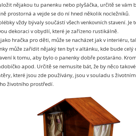
 uložit nějakou tu panenku nebo plyšáčka, určitě se vám 
čně prostorná a vejde se do ní hned několik nocležníků.
olébky vždy bývaly součástí všech venkovních stavení. Je
ou dekoraci v obydlí, které je zařízeno rustikálně.
ako hračka pro děti, může se nacházet jak v interiéru, tak
ky může zařídit nějaký ten byt v altánku, kde bude celý 
avení k tomu, aby bylo o panenky dobře postaráno. Krom
ádobíčko apod. Určitě se nemusíte bát, že by něco takové
átěry, které jsou zde používány, jsou v souladu s životní
o životního prostředí.