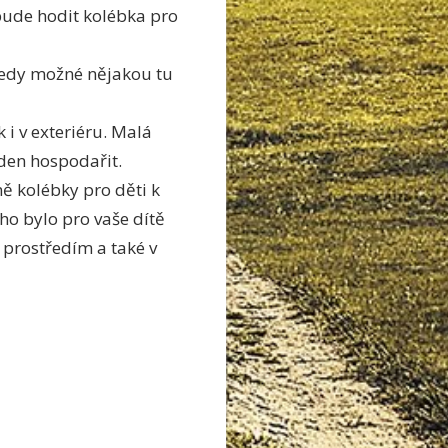
bude hodit kolébka pro
 tedy možné nějakou tu
 i v exteriéru. Malá
den hospodařit.
ě kolébky pro děti k
ho bylo pro vaše dítě
m prostředím a také v