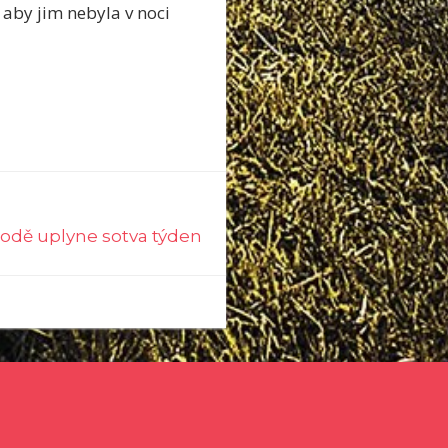
 aby jim nebyla v noci
odě uplyne sotva týden