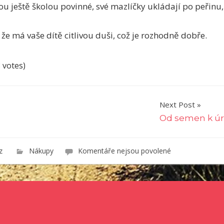
jsou ještě školou povinné, své mazlíčky ukládají po peřinu,
že má vaše dítě citlivou duši, což je rozhodně dobře.
8 votes)
Next Post
Od semen k úr
u
cz
Nákupy
Komentáře nejsou povolené
textu
s
názvem
Dětská
kolébka