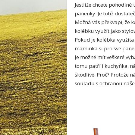
Jestliže chcete pohodlně
panenky. Je totiž dostate
Možná vás překvapí, že k
kolébku využít jako stylov
Pokud je kolébka využita j
maminka si pro své panen
Je možné mít veškeré vyb
tomu patří i kuchyňka, n
škodlivé. Proč? Protože n
souladu s ochranou našeh