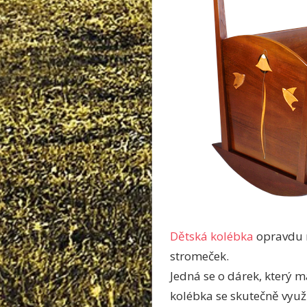
Dětská kolébka
opravdu m
stromeček.
Jedná se o dárek, který m
kolébka se skutečně vyu