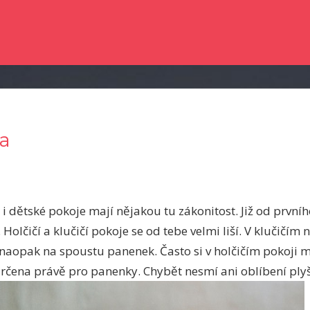
e dočetli nějaké novinky ze světa zpravodajství? Chtěli byste kvalitní člá
a
 i dětské pokoje mají nějakou tu zákonitost. Již od první
 Holčičí a klučičí pokoje se od tebe velmi liší. V klučičím
e naopak na spoustu panenek. Často si v holčičím pokoji 
určena právě pro panenky. Chybět nesmí ani oblíbení plyš