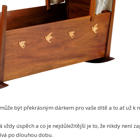
ůže být překrásným dárkem pro vaše dítě a to ať už k
á vždy úspěch a co je nejdůležitější je to, že nikdy není
žívá po dlouhou dobu.