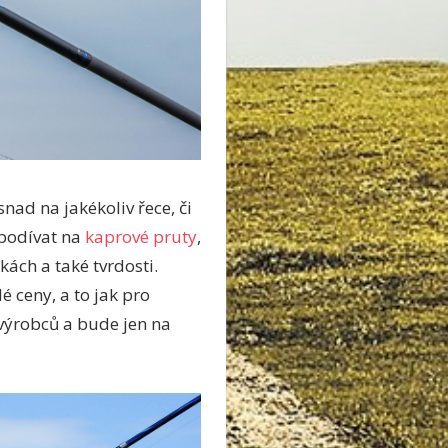
nad na jakékoliv řece, či
 podívat na
kaprové pruty
,
ách a také tvrdosti.
é ceny, a to jak pro
 výrobců a bude jen na