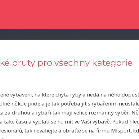
e dočetli nějaké novinky ze světa zpravodajství? Chtěli byste kvalitní člá
ské pruty pro všechny kategorie
ené vybavení, na které chytá ryby a nedá na něho dopust
lně někde jinde a je tak potřeba jít s rybařením neustá
ka za druhou a rybáři tak mají velice rozmanitý výběr. N
také času a vyplatí se ho mít ve Vaší výbavě. Pokud hle
fesionálů, tak neváhejte a obraťte se na firmu Mlsport, 