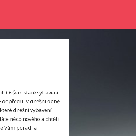
nky a něco se dozvědět? Pak zkuste číst náš online magazín.
it. Ovšem staré vybavení
le dopředu. V dnešní době
ěkteré dnešní vybavení
dáte něco nového a chtěli
kde Vám poradí a