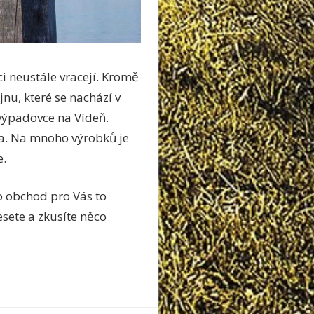
ci neustále vracejí. Kromě
u, které se nachází v
výpadovce na Vídeň.
ma. Na mnoho výrobků je
e.
to obchod pro Vás to
esete a zkusíte něco