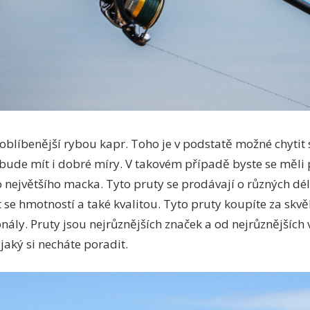
joblíbenější rybou kapr. Toho je v podstatě možné chytit s
í bude mít i dobré míry. V takovém případě byste se měli
 největšího macka. Tyto pruty se prodávají o různých délk
t se hmotností a také kvalitou. Tyto pruty koupíte za skvěl
nály. Pruty jsou nejrůznějších značek a od nejrůznějších
 jaký si necháte poradit.