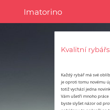
Skip
Imatorino
to
content
Potřebujete nějaké noviny nebo časopis, ve kterém byste s
Kvalitní rybář
Každý rybář má své oblíb
je oproti tomu novému úp
totiž vychází jedna novin
Vám ušetří mnoho práce a 
byste slyšet názor od pro