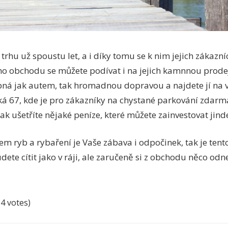
trhu už spoustu let, a i díky tomu se k nim jejich zákazní
o obchodu se můžete podívat i na jejich kamnnou prodejn
upná jak autem, tak hromadnou dopravou a najdete jí na 
cká 67, kde je pro zákazníky na chystané parkování zdar
tak ušetříte nějaké peníze, které můžete zainvestovat jind
íkem ryb a rybaření je Vaše zábava i odpočinek, tak je ten
dete cítit jako v ráji, ale zaručeně si z obchodu něco odn
14 votes)