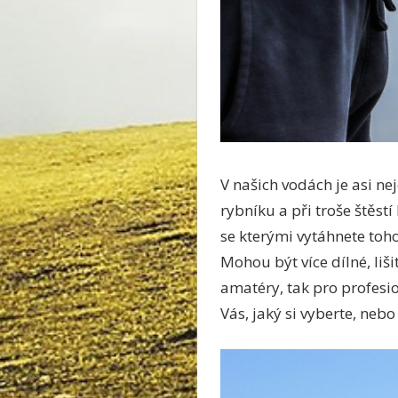
V našich vodách je asi ne
rybníku a při troše štěst
se kterými vytáhnete toho
Mohou být více dílné, liši
amatéry, tak pro profesio
Vás, jaký si vyberte, nebo