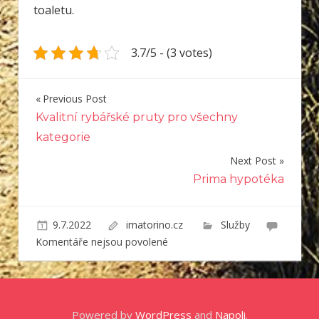
toaletu.
3.7/5 - (3 votes)
Previous Post
Navigace
Kvalitní rybářské pruty pro všechny
pro
kategorie
příspěvek
Next Post
Prima hypotéka
9.7.2022
imatorino.cz
Služby
u
Komentáře nejsou povolené
textu
s
názvem
Jak
Powered by
WordPress
and
Napoli
.