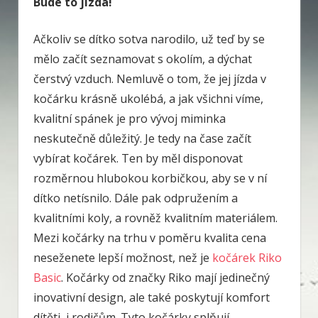
Bude to jízda!
Ačkoliv se dítko sotva narodilo, už teď by se
mělo začít seznamovat s okolím, a dýchat
čerstvý vzduch. Nemluvě o tom, že jej jízda v
kočárku krásně ukolébá, a jak všichni víme,
kvalitní spánek je pro vývoj miminka
neskutečně důležitý. Je tedy na čase začít
vybírat kočárek. Ten by měl disponovat
rozměrnou hlubokou korbičkou, aby se v ní
dítko netísnilo. Dále pak odpružením a
kvalitními koly, a rovněž kvalitním materiálem.
Mezi kočárky na trhu v poměru kvalita cena
neseženete lepší možnost, než je
kočárek Riko
Basic
. Kočárky od značky Riko mají jedinečný
inovativní design, ale také poskytují komfort
dítěti, i rodičům. Tyto kočárky splňují