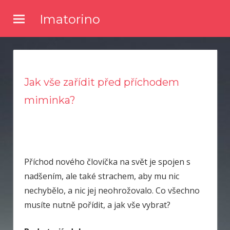
Skip
Imatorino
to
Potřebujete nějaké noviny nebo časopis, ve kterém byste se
content
dočetli nějaké novinky ze světa zpravodajství? Chtěli byste
kvalitní články a něco se dozvědět? Pak zkuste číst náš online
magazín.
Jak vše zařídit před příchodem
miminka?
Příchod nového človíčka na svět je spojen s
nadšením, ale také strachem, aby mu nic
nechybělo, a nic jej neohrožovalo. Co všechno
musíte nutně pořídit, a jak vše vybrat?