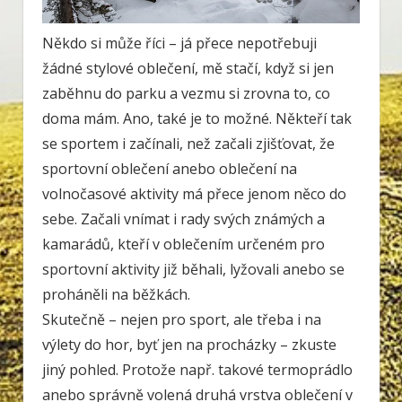
Někdo si může říci – já přece nepotřebuji
žádné stylové oblečení, mě stačí, když si jen
zaběhnu do parku a vezmu si zrovna to, co
doma mám. Ano, také je to možné. Někteří tak
se sportem i začínali, než začali zjišťovat, že
sportovní oblečení anebo oblečení na
volnočasové aktivity má přece jenom něco do
sebe. Začali vnímat i rady svých známých a
kamarádů, kteří v oblečením určeném pro
sportovní aktivity již běhali, lyžovali anebo se
proháněli na běžkách.
Skutečně – nejen pro sport, ale třeba i na
výlety do hor, byť jen na procházky – zkuste
jiný pohled. Protože např. takové termoprádlo
anebo správně volená druhá vrstva oblečení v