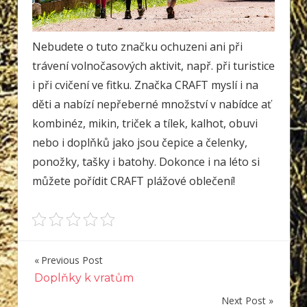
Nebudete o tuto značku ochuzeni ani při
trávení volnočasových aktivit, např. při turistice
i při cvičení ve fitku. Značka CRAFT myslí i na
děti a nabízí nepřeberné množství v nabídce ať
kombinéz, mikin, triček a tílek, kalhot, obuvi
nebo i doplňků jako jsou čepice a čelenky,
ponožky, tašky i batohy. Dokonce i na léto si
můžete pořídit CRAFT plážové oblečení!
Previous Post
Navigace
Doplňky k vratům
pro
Next Post