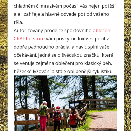
chladném či mrazivém počasí, vás nejen potěší,
ale i zahřeje a hlavně odvede pot od vašeho
těla.
Autorizovaný prodejce sportovního
oblečení
CRAFT c-store
vám poskytne luxusní pocit z
dobře padnoucího prádla, a navíc splní vaše
očekávání. Jedná se o švédskou značku, která
se věnuje zejména oblečení pro klasický běh,
běžecké lyžování a stále oblíbenější cyklistiku.