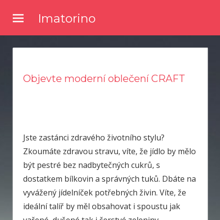
Skip
Imatorino
to
Potřebujete nějaké noviny nebo časopis, ve kterém byste se
content
dočetli nějaké novinky ze světa zpravodajství? Chtěli byste
kvalitní články a něco se dozvědět? Pak zkuste číst náš online
magazín.
Objevte moderní oblečení CRAFT
Jste zastánci zdravého životního stylu?
Zkoumáte zdravou stravu, víte, že jídlo by mělo
být pestré bez nadbytečných cukrů, s
dostatkem bílkovin a správných tuků. Dbáte na
vyvážený jídelníček potřebných živin. Víte, že
ideální talíř by měl obsahovat i spoustu jak