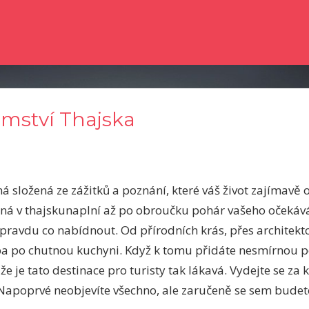
e dočetli nějaké novinky ze světa zpravodajství? Chtěli byste kvalitní člá
emství Thajska
ná složená ze zážitků a poznání, které váš život zajímavě 
ná v thajsku
naplní až po obroučku pohár vašeho očekává
ravdu co nabídnout. Od přírodních krás, přes architekto
eba po chutnou kuchyni. Když k tomu přidáte nesmírnou p
že je tato destinace pro turisty tak lákavá. Vydejte se za
 Napoprvé neobjevíte všechno, ale zaručeně se sem budete