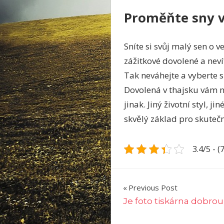
Proměňte sny v
Sníte si svůj malý sen o
zážitkové dovolené a neví
Tak neváhejte a vyberte 
Dovolená v thajsku vám nab
jinak. Jiný životní styl, j
skvělý základ pro skuteč
3.4/5 - (
Navigace
Previous Post
Je foto tiskárna dobro
pro