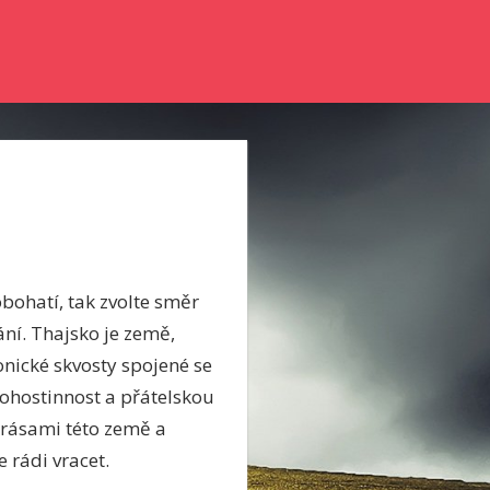
nky a něco se dozvědět? Pak zkuste číst náš online magazín.
obohatí, tak zvolte směr
ní. Thajsko je země,
nické skvosty spojené se
ohostinnost a přátelskou
 krásami této země a
 rádi vracet.