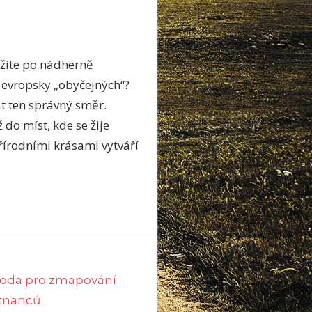
užíte po nádherně
k evropsky „obyčejných“?
t ten správný směr.
 do míst, kde se žije
 přírodními krásami vytváří
oda pro zmapování
stnanců