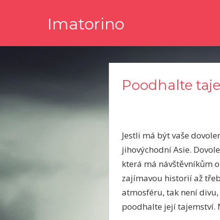
Skip
Imatorino
to
content
Potřebujete nějaké noviny nebo časopis, ve kterém byste s
Poodhalte taj
Jestli má být vaše dovole
jihovýchodní Asie.
Dovole
která má návštěvníkům op
zajímavou historií až tř
atmosféru, tak není divu, 
poodhalte její tajemství.