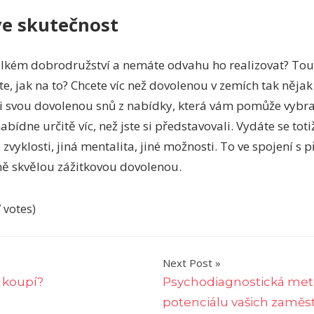
e skutečnost
 velkém dobrodružství a nemáte odvahu ho realizovat? To
te, jak na to? Chcete víc než dovolenou v zemích tak něja
si svou dovolenou snů z nabídky, která vám pomůže vybra
ídne určitě víc, než jste si představovali. Vydáte se totiž
iné zvyklosti, jiná mentalita, jiné možnosti. To ve spojení s
ně skvělou zážitkovou dovolenou.
7 votes)
Next Post
u koupí?
Psychodiagnostická met
potenciálu vašich zamě