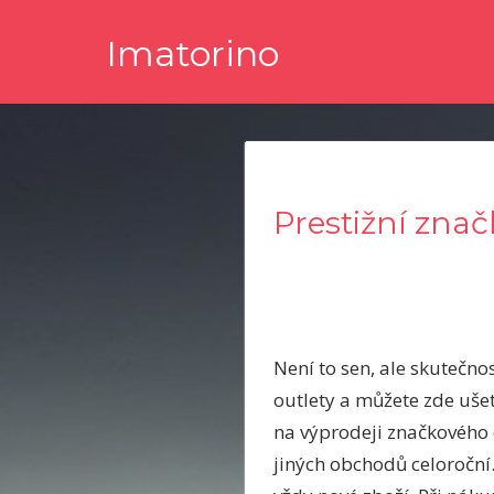
Skip
Imatorino
to
content
Potřebujete nějaké noviny nebo časopis, ve kterém byste s
Prestižní znač
Není to sen, ale skutečnos
outlety a můžete zde ušet
na výprodeji značkového o
jiných obchodů celoroční.