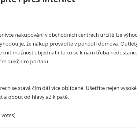
znivce nakupování v obchodních centrech určitě lze výh
 Výhodou je, že nákup provádíte v pohodlí domova. Outlety
te mít možnost objednat i to co se k nám třeba nedostane
vém aukčním portálu.
ech se stává čím dál více oblíbené. Ušetříte nejen vysoké
t a obout od hlavy až k patě.
6 votes)