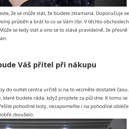
avte, že se může stát, že budete zklamaná. Doporučuje se
lný průběh a brát to co se Vám líbí. V těchto obchodech n
 Může se tedy stát a ono se to stává pravidelně, že přesn
án.
bude Váš přítel při nákupu
 do outlet centra určitě si na to vezměte dostatek času.
které budete ráda, když projdete za půl dne. K tomu se
řešíte pohodlné boty, nezapomeňte i na pohodlné oblečen
dobře zkoušelo.