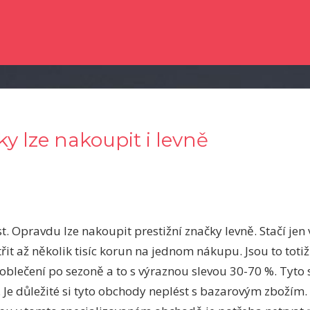
e dočetli nějaké novinky ze světa zpravodajství? Chtěli byste kvalitní člá
ky lze nakoupit i levně
t. Opravdu lze nakoupit prestižní značky levně. Stačí jen 
řit až několik tisíc korun na jednom nákupu. Jsou to toti
blečení po sezoně a to s výraznou slevou 30-70 %. Tyto s
 Je důležité si tyto obchody neplést s bazarovým zbožím.