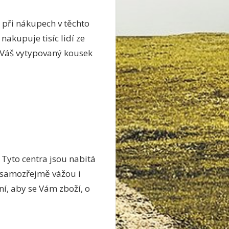
 při nákupech v těchto
akupuje tisíc lidí ze
ě Váš vytypovaný kousek
 Tyto centra jsou nabitá
 samozřejmě vážou i
í, aby se Vám zboží, o