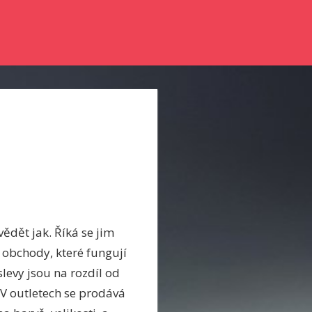
nky a něco se dozvědět? Pak zkuste číst náš online magazín.
vědět jak. Říká se jim
ž obchody, které fungují
levy jsou na rozdíl od
 V outletech se prodává