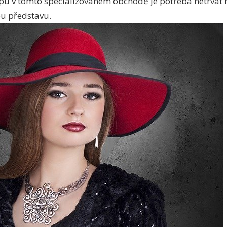
pu v tomto specializovaném obchodě je potřeba netrvat na
ou představu.