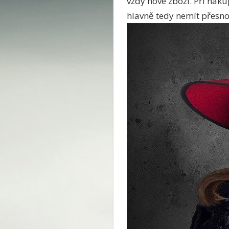
vždy nové zboží. Při náku
hlavně tedy nemít přesn