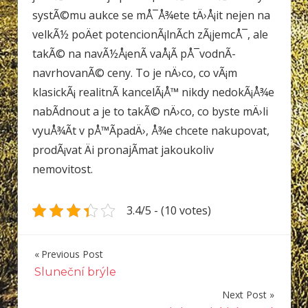
systÃ©mu aukce se mÅ¯Å¾ete tÄ›Å¡it nejen na
velkÃ½ poÄet potencionÃ¡lnÃ­ch zÃ¡jemcÅ¯, ale
takÃ© na navÃ½Å¡enÃ­ vaÅ¡Ã­ pÅ¯vodnÃ­
navrhovanÃ© ceny. To je nÄ›co, co vÃ¡m
klasickÃ¡ realitnÃ­ kancelÃ¡Å™ nikdy nedokÃ¡Å¾e
nabÃ­dnout a je to takÃ© nÄ›co, co byste mÄ›li
vyuÅ¾Ã­t v pÅ™Ã­padÄ›, Å¾e chcete nakupovat,
prodÃ¡vat Äi pronajÃ­mat jakoukoliv
nemovitost.
3.4/5 - (10 votes)
Previous Post
Navigace
Sluneční brýle
pro
Next Post
příspěvek