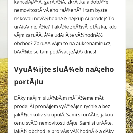
kancelÃ¡Å™Ã­, garÃ¡Å¾Ã­, zkrÃ¡tka a dobÅ™e
nemovitostÃ­ vÅ¡eho raÅ¾enÃ­? I tam byste
riskovali nevÃ½hodnÃ½ nÃ¡kup Äi prodej? To
urÄitÄ› ne, Å¾e? TakÅ¾e zbÃ½vÃ¡ otÃ¡zka, kdo
vÃ¡m zaruÄÃ­, Å¾e udÄ›lÃ¡te vÃ½hodnÃ½
obchod? ZaruÄÃ­ vÃ¡m to na
aukcenamiru.cz
,
bÄ›Å¾te se tam podÃ­vat jeÅ¡tÄ› dnes!
VyuÅ¾ijte sluÅ¾eb naÅ¡eho
portÃ¡lu
DÃ­ky naÅ¡im sluÅ¾bÃ¡m mÅ¯Å¾eme mÃ­t
prodej Äi pronÃ¡jem vyÅ™eÅ¡en rychle a bez
jakÃ½chkoliv skrupulÃ­. Sami si urÄÃ­te, jakou
cenu svÃ© nemovitosti dÃ¡te. Sami si urÄÃ­te,
jakÃ½ obchod je pro vÃ¡s vÃ½hodnÃ½ a dÃ­ky