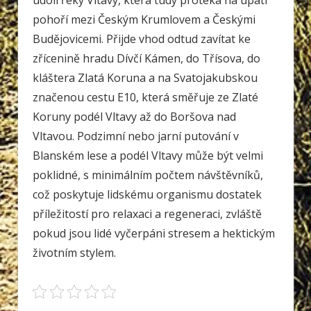
údolí řeky Vltavy, která tudy protéká na úpatí
pohoří mezi Českým Krumlovem a Českými
Budějovicemi. Přijde vhod odtud zavítat ke
zřícenině hradu Dívčí Kámen, do Třísova, do
kláštera Zlatá Koruna a na Svatojakubskou
značenou cestu E10, která směřuje ze Zlaté
Koruny podél Vltavy až do Boršova nad
Vltavou. Podzimní nebo jarní putování v
Blanském lese a podél Vltavy může být velmi
poklidné, s minimálním počtem návštěvníků,
což poskytuje lidskému organismu dostatek
příležitostí pro relaxaci a regeneraci, zvláště
pokud jsou lidé vyčerpáni stresem a hektickým
životním stylem.