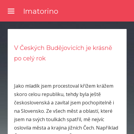
Skip
Imatorino
to
Potřebujete nějaké noviny nebo časopis, ve kterém byste se
content
dočetli nějaké novinky ze světa zpravodajství? Chtěli byste
kvalitní články a něco se dozvědět? Pak zkuste číst náš online
magazín.
V Českých Budějovicích je krásně
po celý rok
Jako mladík jsem procestoval křížem krážem
skoro celou republiku, tehdy byla ještě
československá a zavítal jsem pochopitelně i
na Slovensko. Ze všech měst a oblastí, které
jsem na svých toulkách spatřil, mě nejvíc
oslovila města a krajina jižních Čech. Například