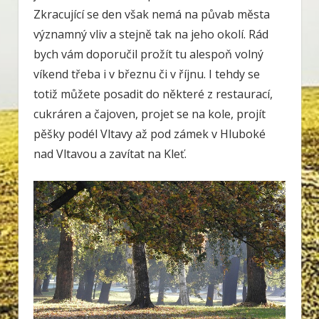
Zkracující se den však nemá na půvab města
významný vliv a stejně tak na jeho okolí. Rád
bych vám doporučil prožít tu alespoň volný
víkend třeba i v březnu či v říjnu. I tehdy se
totiž můžete posadit do některé z restaurací,
cukráren a čajoven, projet se na kole, projít
pěšky podél Vltavy až pod zámek v Hluboké
nad Vltavou a zavítat na Kleť.