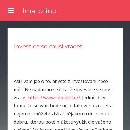
Skip
Imatorino
to
Potřebujete nějaké noviny nebo časopis, ve kterém byste se
content
dočetli nějaké novinky ze světa zpravodajství? Chtěli byste
kvalitní články a něco se dozvědět? Pak zkuste číst náš online
magazín.
Investice se musí vracet
Asi i vám jde o to, abyste z investování něco
měli. Ne nadarmo se říká, že investice se musí
vracet
https://www.seolight.cz/
. Jedině díky
tomu, že se vám bude něco takového vracet a
nejen to, můžete získat nějakou tu korunu k
dobru, kterou poté můžete využít dle vašeho