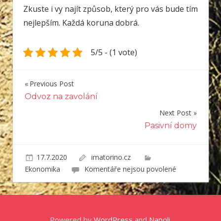
Zkuste i vy najít způsob, který pro vás bude tím
nejlepším. Každá koruna dobrá.
5/5 - (1 vote)
Previous Post
Navigace
Odvoz na zavolání
pro
Next Post
příspěvek
Pasivní domy
17.7.2020
imatorino.cz
u
Ekonomika
Komentáře nejsou povolené
textu
s
názvem
Investice
Powered by
WordPress
and
Napoli
.