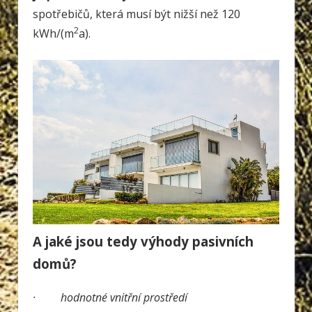
spotřebičů, která musí být nižší než 120
2
kWh/(m
a).
A jaké jsou tedy výhody pasivních
domů?
·
hodnotné vnitřní prostředí