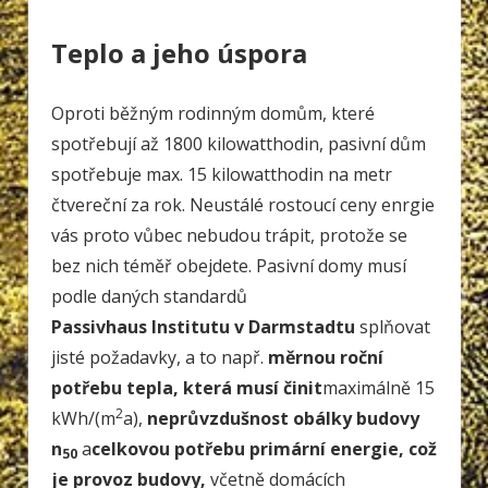
Teplo a jeho úspora
Oproti běžným rodinným domům, které
spotřebují až 1800 kilowatthodin, pasivní dům
spotřebuje max. 15 kilowatthodin na metr
čtvereční za rok. Neustálé rostoucí ceny enrgie
vás proto vůbec nebudou trápit, protože se
bez nich téměř obejdete. Pasivní domy musí
podle daných standardů
Passivhaus Institutu v Darmstadtu
splňovat
jisté požadavky, a to např.
měrnou roční
potřebu tepla, která musí činit
maximálně 15
2
kWh/(m
a),
neprůvzdušnost obálky budovy
n
a
celkovou potřebu primární energie, což
50
je provoz budovy,
včetně domácích