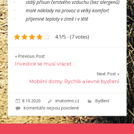
·
stálý přísun čerstvého vzduchu (bez alergenů)
·
malé náklady na provoz a velký komfort
·
příjemné teploty v zimě i v létě
4.1/5 - (7 votes)
Previous Post
Navigace
Investice se musí vracet
pro
Next Post
příspěvek
Mobilní domy: Rychlé a levné bydlení
8.10.2020
imatorino.cz
Bydlení
u
Komentáře nejsou povolené
textu
s
názvem