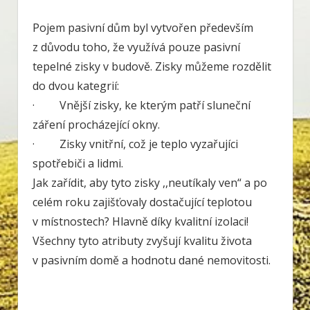
Pojem pasivní dům byl vytvořen především
z důvodu toho, že využívá pouze pasivní
tepelné zisky v budově. Zisky můžeme rozdělit
do dvou kategrií:
· Vnější zisky, ke kterým patří sluneční
záření procházející okny.
· Zisky vnitřní, což je teplo vyzařujíci
spotřebiči a lidmi.
Jak zařídit, aby tyto zisky ,,neutíkaly ven“ a po
celém roku zajišťovaly dostačující teplotou
v místnostech? Hlavně díky kvalitní izolaci!
Všechny tyto atributy zvyšují kvalitu života
v pasivním domě a hodnotu dané nemovitosti.