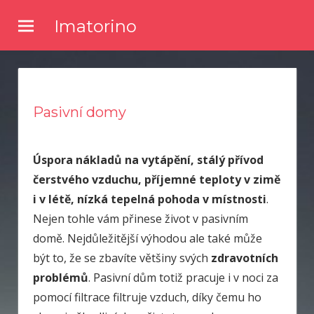
Skip
Imatorino
to
Potřebujete nějaké noviny nebo časopis, ve kterém byste se
content
dočetli nějaké novinky ze světa zpravodajství? Chtěli byste
kvalitní články a něco se dozvědět? Pak zkuste číst náš online
magazín.
Pasivní domy
Úspora nákladů na vytápění, stálý přívod
čerstvého vzduchu, příjemné teploty v zimě
i v létě, nízká tepelná pohoda v místnosti
.
Nejen tohle vám přinese život v pasivním
domě. Nejdůležitější výhodou ale také může
být to, že se zbavíte většiny svých
zdravotních
problémů
. Pasivní dům totiž pracuje i v noci za
pomocí filtrace filtruje vzduch, díky čemu ho