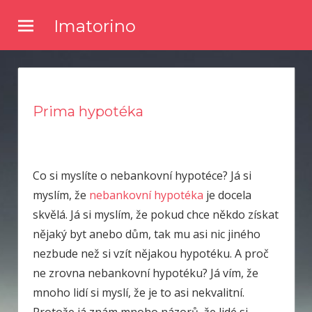
Skip
Imatorino
to
Potřebujete nějaké noviny nebo časopis, ve kterém byste se
content
dočetli nějaké novinky ze světa zpravodajství? Chtěli byste
kvalitní články a něco se dozvědět? Pak zkuste číst náš online
magazín.
Prima hypotéka
Co si myslíte o nebankovní hypotéce? Já si
myslím, že
nebankovní hypotéka
je docela
skvělá. Já si myslím, že pokud chce někdo získat
nějaký byt anebo dům, tak mu asi nic jiného
nezbude než si vzít nějakou hypotéku. A proč
ne zrovna nebankovní hypotéku? Já vím, že
mnoho lidí si myslí, že je to asi nekvalitní.