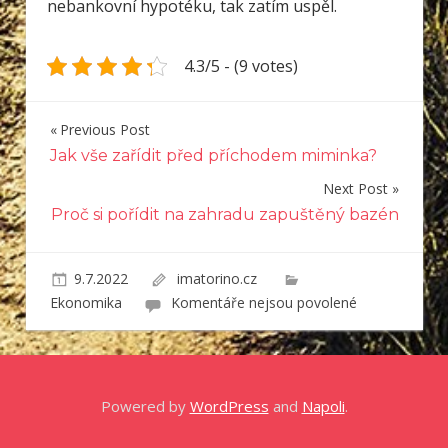
nebankovní hypotéku, tak zatím uspěl.
4.3/5 - (9 votes)
Previous Post
Navigace
Jak vše zařídit před příchodem miminka?
pro
Next Post
příspěvek
Proč si pořídit na zahradu zapuštěný bazén
9.7.2022
imatorino.cz
u
Ekonomika
Komentáře nejsou povolené
textu
s
názvem
Prima
Powered by
WordPress
and
Napoli
.
hypotéka