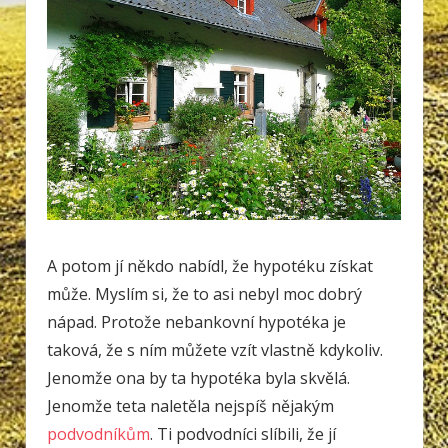
A potom jí někdo nabídl, že hypotéku získat
může. Myslím si, že to asi nebyl moc dobrý
nápad. Protože nebankovní hypotéka je
taková, že s ním můžete vzít vlastně kdykoliv.
Jenomže ona by ta hypotéka byla skvělá.
Jenomže teta naletěla nejspíš nějakým
podvodníkům
. Ti podvodníci slíbili, že jí