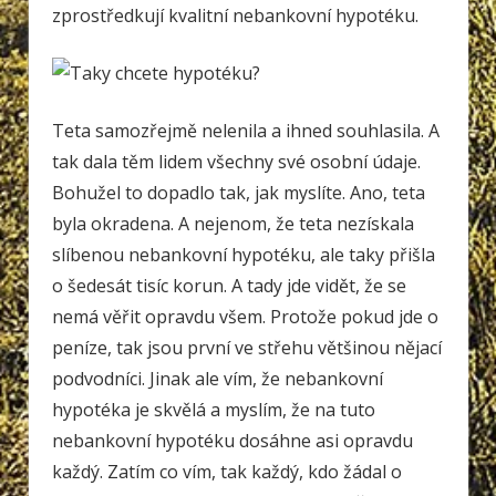
zprostředkují kvalitní nebankovní hypotéku.
Teta samozřejmě nelenila a ihned souhlasila. A
tak dala těm lidem všechny své osobní údaje.
Bohužel to dopadlo tak, jak myslíte. Ano, teta
byla okradena. A nejenom, že teta nezískala
slíbenou nebankovní hypotéku, ale taky přišla
o šedesát tisíc korun. A tady jde vidět, že se
nemá věřit opravdu všem. Protože pokud jde o
peníze, tak jsou první ve střehu většinou nějací
podvodníci. Jinak ale vím, že nebankovní
hypotéka je skvělá a myslím, že na tuto
nebankovní hypotéku dosáhne asi opravdu
každý. Zatím co vím, tak každý, kdo žádal o