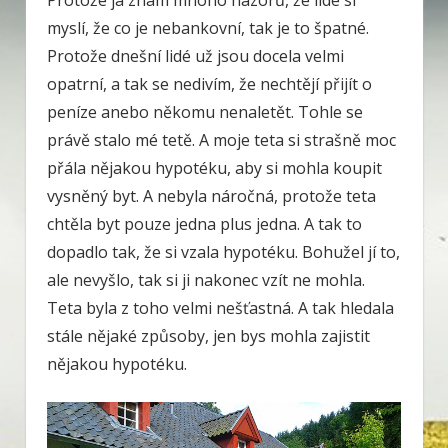
Protože já znám mnoho názorů, že lidé si
myslí, že co je nebankovní, tak je to špatné.
Protože dnešní lidé už jsou docela velmi
opatrní, a tak se nedivím, že nechtějí přijít o
peníze anebo někomu nenaletět. Tohle se
právě stalo mé tetě. A moje teta si strašně moc
přála nějakou hypotéku, aby si mohla koupit
vysněný byt. A nebyla náročná, protože teta
chtěla byt pouze jedna plus jedna. A tak to
dopadlo tak, že si vzala hypotéku. Bohužel jí to,
ale nevyšlo, tak si ji nakonec vzít ne mohla.
Teta byla z toho velmi nešťastná. A tak hledala
stále nějaké způsoby, jen bys mohla zajistit
nějakou hypotéku.