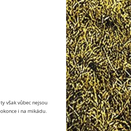
 ty však vůbec nejsou
okonce i na mikádu.