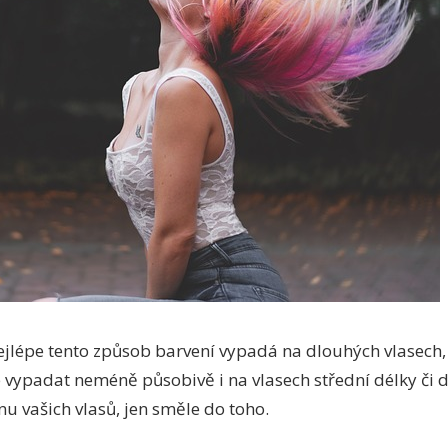
ejlépe tento způsob barvení vypadá na dlouhých vlasech,
ypadat neméně působivě i na vlasech střední délky či d
 vašich vlasů, jen směle do toho.