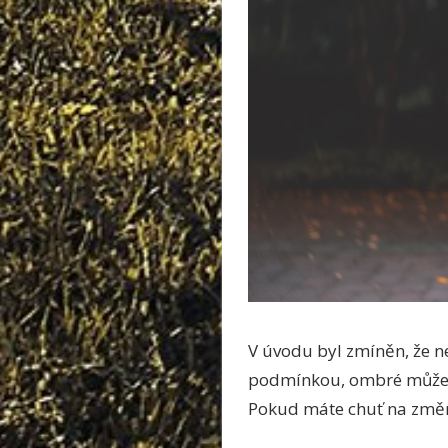
V úvodu byl zmíněn, že n
podmínkou, ombré může v
Pokud máte chuť na změnu