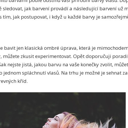
ito barvami podle odstínů vaší přírodní barvy vlasů. Dop
 sledovat, jak barvení provádí a následující barvení už 
 s tím, jak postupovat, i když u každé barvy je samozřejm
 bavit jen klasická ombré úprava, která je mimochodem 
ty, můžete zkusit experimentovat. Opět doporučuji poradi
ak nejste jistá, jakou barvu na vaše konečky zvolit, může
po jednom spláchnutí vlasů. Na trhu je možné je sehnat z
revných kříd.