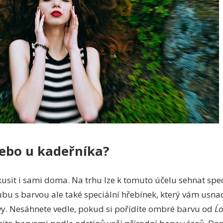
ebo u kadeřníka?
sit i sami doma. Na trhu lze k tomuto účelu sehnat speci
ubu s barvou ale také speciální hřebínek, který vám usnad
y. Nesáhnete vedle, pokud si pořídíte ombré barvu od
L´