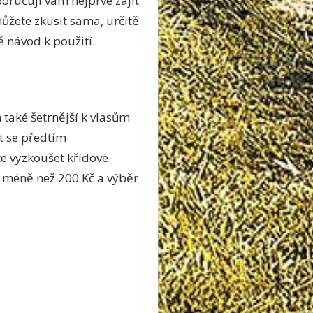
oručuji vám nejprve zajít
můžete zkusit sama, určitě
ě návod k použití.
také šetrnější k vlasům
t se předtím
te vyzkoušet křídové
a méně než 200 Kč a výběr