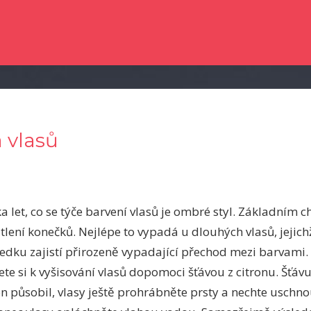
e dočetli nějaké novinky ze světa zpravodajství? Chtěli byste kvalitní člá
 vlasů
 let, co se týče barvení vlasů je ombré styl. Základním
ětlení konečků. Nejlépe to vypadá u dlouhých vlasů, jejichž
edku zajistí přirozeně vypadající přechod mezi barvami.
ete si k vyšisování vlasů dopomoci šťávou z citronu. Šťáv
on působil, vlasy ještě prohrábněte prsty a nechte uschn