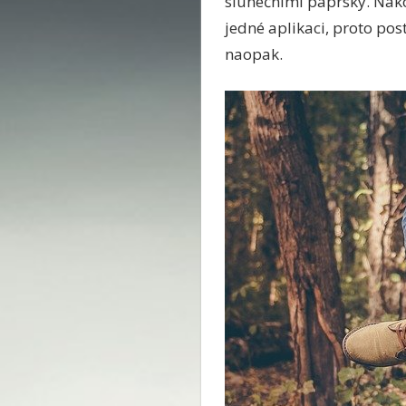
slunečními paprsky. Nak
jedné aplikaci, proto pos
naopak.