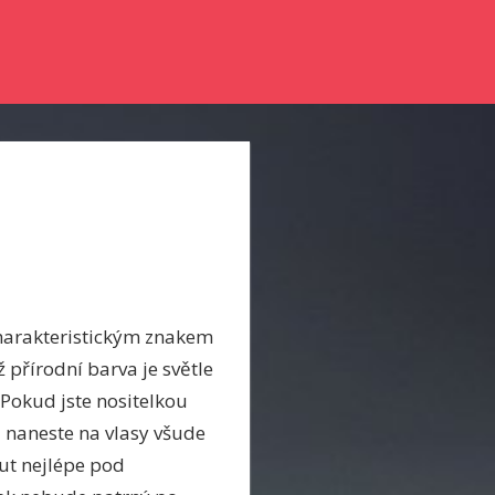
nky a něco se dozvědět? Pak zkuste číst náš online magazín.
 charakteristickým znakem
 přírodní barva je světle
 Pokud jste nositelkou
u naneste na vlasy všude
out nejlépe pod