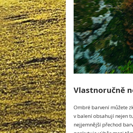
Vlastnoručně n
Ombré barvení můžete zku
v balení obsahují nejen t
nejjemnější přechod barv