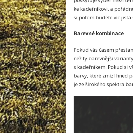
poskytuje výběr mezi těm
ke kadeřníkovi, a pořádně
si potom budete víc jistá
Barevné kombinace
Pokud vás časem přestane
než ty barevnější varian
s kadeřníkem. Pokud si vš
barvy, které zmizí hned 
je ze širokého spektra ba