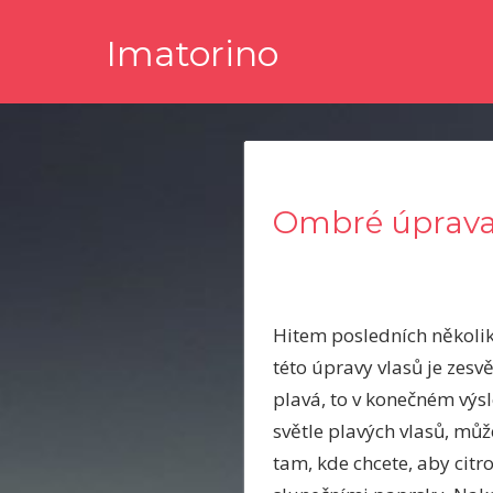
Skip
Imatorino
to
content
Potřebujete nějaké noviny nebo časopis, ve kterém byste s
Ombré úprava
Hitem posledních několika
této úpravy vlasů je zesv
plavá, to v konečném výsl
světle plavých vlasů, můž
tam, kde chcete, aby citr