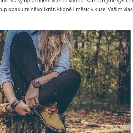
onec vlasy opláchněte vlahou vodou. Samozřejmě výsled
tup opakujte několikrát, klidně i měsíc v kuse. Vašim vla