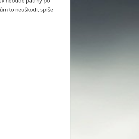
ek nebude patrný po
sům to neuškodí, spíše