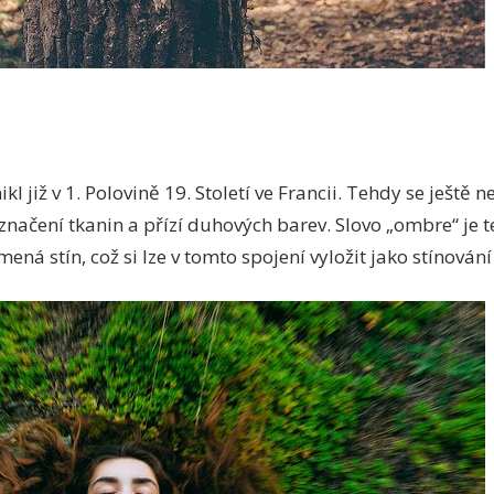
 již v 1. Polovině 19. Století ve Francii. Tehdy se ještě 
značení tkanin a přízí duhových barev. Slovo „ombre“ je
ná stín, což si lze v tomto spojení vyložit jako stínování