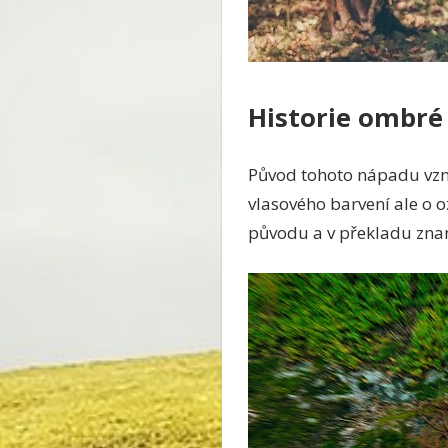
Historie ombré
Původ tohoto nápadu vznikl
vlasového barvení ale o o
původu a v překladu zname