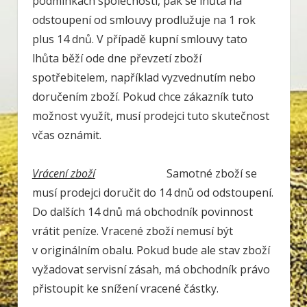
podmínkách společnosti, pak se lhůta na
odstoupení od smlouvy prodlužuje na 1 rok
plus 14 dnů. V případě kupní smlouvy tato
lhůta běží ode dne převzetí zboží
spotřebitelem, například vyzvednutím nebo
doručením zboží. Pokud chce zákazník tuto
možnost využít, musí prodejci tuto skutečnost
včas oznámit.
Vrácení zboží
Samotné zboží se
musí prodejci doručit do 14 dnů od odstoupení.
Do dalších 14 dnů má obchodník povinnost
vrátit peníze. Vracené zboží nemusí být
v originálním obalu. Pokud bude ale stav zboží
vyžadovat servisní zásah, má obchodník právo
přistoupit ke snížení vracené částky.