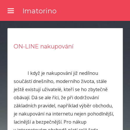
Skip
Imatorino
to
Potřebujete nějaké noviny nebo časopis, ve kterém byste se
content
dočetli nějaké novinky ze světa zpravodajství? Chtěli byste
kvalitní články a něco se dozvědět? Pak zkuste číst náš online
magazín.
ON-LINE nakupování
I když je nakupování již nedílnou
součástí dnešního, moderního života, stále
ještě existují uživatelé, kteří se ho zbytečně
obávají. Dá se ale říci, že při dodržování
základních pravidel, například výběr obchodu,
je nakupování na internetu nejen pohodlnější,
lacinější a bezpečnější. Pro nákup