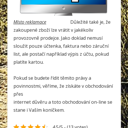
Místo reklamace
Důležité také je, že
zakoupené zboží lze vrátit v jakékoliv
provozovně prodejce. Jako doklad nemusí
sloužit pouze účtenka, faktura nebo záruční
list, ale postačí například výpis z účtu, pokud
platíte kartou.
Pokud se budete řídit těmito právy a
povinnostmi, věříme, že získáte v obchodování
přes
internet důvěru a toto obchodování on-line se
stane i Vaším koníčkem.
4.5/5 - (13 votes)