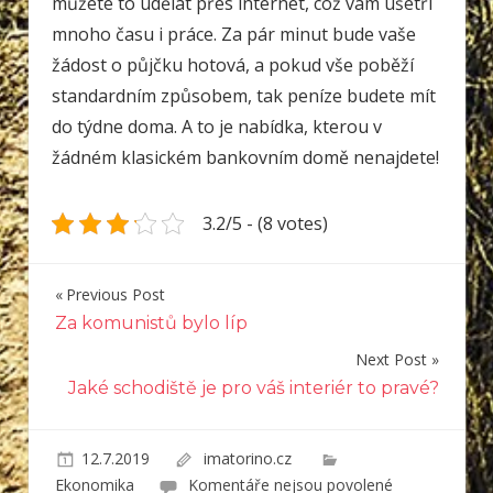
můžete to udělat přes internet, což vám ušetří
mnoho času i práce. Za pár minut bude vaše
žádost o půjčku hotová, a pokud vše poběží
standardním způsobem, tak peníze budete mít
do týdne doma. A to je nabídka, kterou v
žádném klasickém bankovním domě nenajdete!
3.2/5 - (8 votes)
Previous Post
Navigace
Za komunistů bylo líp
pro
Next Post
příspěvek
Jaké schodiště je pro váš interiér to pravé?
12.7.2019
imatorino.cz
u
Ekonomika
Komentáře nejsou povolené