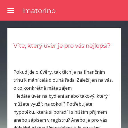
Skip
Imatorino
to
Potřebujete nějaké noviny nebo časopis, ve kterém byste se
content
dočetli nějaké novinky ze světa zpravodajství? Chtěli byste
kvalitní články a něco se dozvědět? Pak zkuste číst náš online
magazín.
Víte, který úvěr je pro vás nejlepší?
Pokud jde o úvěry, tak těch je na finančním
trhu k mání celá dlouhá řada. Záleží jen na vás,
o co konkrétně máte zájem.
Hledáte úvěr na bydlení anebo takový, který
můžete využít na cokoli? Potřebujete
hypotéku, která si poradí i s nižším příjmem
anebo zápisem v registru? Anebo je pro vás