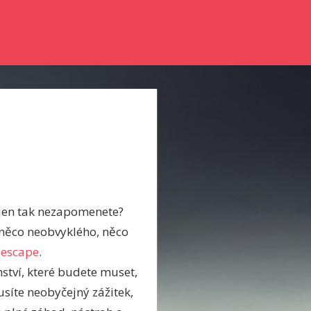
nky a něco se dozvědět? Pak zkuste číst náš online magazín.
i
é jen tak nezapomenete?
t něco neobvyklého, něco
 escape
.
ství, které budete muset,
usíte neobyčejný zážitek,