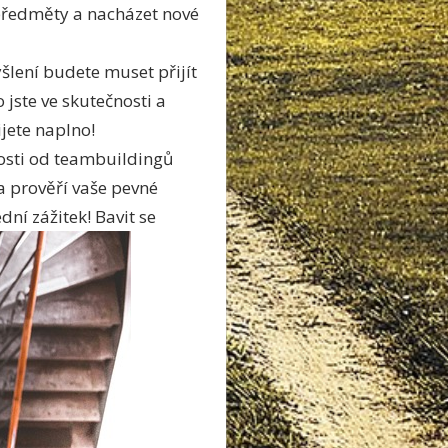
 předměty a nacházet nové
lení budete muset přijít
 jste ve skutečnosti a
ijete naplno!
tosti od teambuildingů
a prověří vaše pevné
ní zážitek! Bavit se