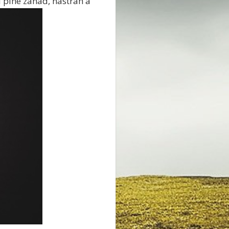
i plné záhad, nástrah a