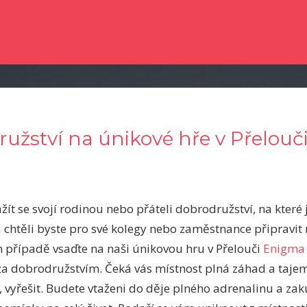
e dočetli nějaké novinky ze světa zpravodajství? Chtěli byste kvalitní člá
ružství na únikové hře v Přelouč
zažít se svojí rodinou nebo přáteli dobrodružství, na kter
a chtěli byste pro své kolegy nebo zaměstnance připravi
 případě vsaďte na naši únikovou hru v Přelouči
Enigma
a dobrodružstvím. Čeká vás místnost plná záhad a tajem
, vyřešit. Budete vtaženi do děje plného adrenalinu a zak