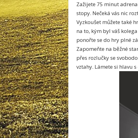
Zažijete 75 minut adrena
stopy. Nečeká vás nic roz
Vyzkoušet můžete také hr
na to, kým byl váš kolega
ponořte se do hry plné zá
Zapomeňte na běžné staros
přes rozlučky se svobodo
vztahy. Lámete si hlavu s