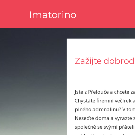
Skip
Imatorino
to
content
Potřebujete nějaké noviny nebo časopis, ve kterém byste s
Zažijte dobrod
Jste z Přelouče a chcete 
Chystáte firemní večírek 
plného adrenalinu? V tom
Neseďte doma a vyrazte z
společně se svými přáteli