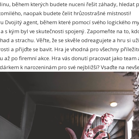
linu, během kterých budete nuceni řešit záhady, hledat
tomilého, naopak budete čelit hrůzostrašné místnosti!
u Dvojitý agent, během které pomocí svého logického myš
 a s kým byl ve skutečnosti spojený. Zapomeňte na to, kdo
had a strachu. Věřte, že se skvěle odreagujete a hru si už
ti a přijďte se bavit. Hra je vhodná pro všechny příleži
u až po firemní akce. Hra vás donutí pracovat jako team 
 dárkem k narozeninám pro své nejbližší? Vsaďte na nevšed