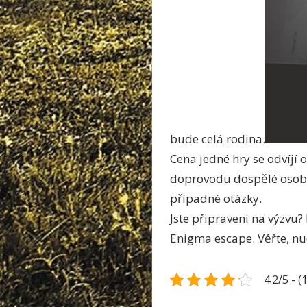
bude celá rodina.
Cena jedné hry se odvíjí 
doprovodu dospělé osoby.
případné otázky.
Jste připraveni na výzvu
Enigma escape. Věřte, nu
4.2/5 - (