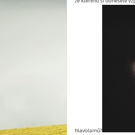
ze kterého si odnesete vz
hlavolamů?