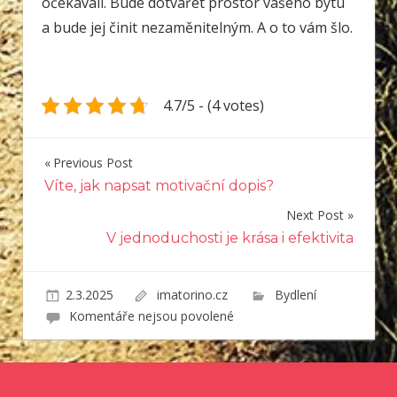
očekávali. Bude dotvářet prostor vašeho bytu
a bude jej činit nezaměnitelným. A o to vám šlo.
4.7/5 - (4 votes)
Previous Post
Navigace
Víte, jak napsat motivační dopis?
pro
Next Post
příspěvek
V jednoduchosti je krása i efektivita
2.3.2025
imatorino.cz
Bydlení
u
Komentáře nejsou povolené
textu
s
názvem