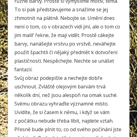
různé barvy. Prostě si vymyslíme motiv, téma.
To si pak představujeme a snažíme se jej
zhmotnit na plátně. Nebojte se. Umění dnes
není o tom, co v obrazech vidí jiní, ale o tom co
jim malíř řekne, že mají vidět. Prostě cákejte
barvy, nanášejte vrstvu po vrstvě, neváhejte
použít špachtli či nějaký předmět k dotvoření
plastičnosti. Nespěchejte. Nechte se unášet
fantazií.
Svůj obraz podepište a nechejte dobře
uschnout. Zvláště olejovým barvám trvá
několik dní, než jsou alespoň na omak suché.
Svému obrazu vyhraďte významné místo.
Uvidíte, že si časem k němu, i když se vám
z počátku nebude třeba líbit, najdete vztah.
Přesně bude plnit to, co od svého počínání jste