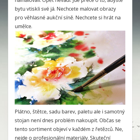
namalovali. Opět nevadí. Jde přece o to, abyste
bytu vtiskli své já. Nechcete malovat obrazy
pro věhlasné aukční síně. Nechcete si hrát na
umělce.
Plátno, štětce, sadu barev, paletu ale i samotný
stojan není dnes problém nakoupit. Občas se
tento sortiment objeví v každém z řetězců. Ne,
nejde o profesionální materiály. Skuteční