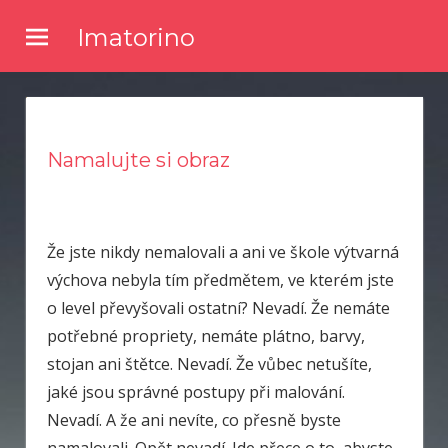
Skip
Imatorino
to
Potřebujete nějaké noviny nebo časopis, ve kterém byste se
content
dočetli nějaké novinky ze světa zpravodajství? Chtěli byste
kvalitní články a něco se dozvědět? Pak zkuste číst náš online
magazín.
Namalujte si obraz
Že jste nikdy nemalovali a ani ve škole výtvarná
výchova nebyla tím předmětem, ve kterém jste
o level převyšovali ostatní? Nevadí. Že nemáte
potřebné propriety, nemáte plátno, barvy,
stojan ani štětce. Nevadí. Že vůbec netušíte,
jaké jsou správné postupy při malování.
Nevadí. A že ani nevíte, co přesně byste