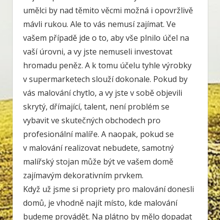
umělci by nad těmito věcmi možná i opovržlivě
mávli rukou. Ale to vás nemusí zajímat. Ve
vašem případě jde o to, aby vše plnilo účel na
vaší úrovni, a vy jste nemuseli investovat
hromadu peněz. A k tomu účelu tyhle výrobky
v supermarketech slouží dokonale. Pokud by
vás malování chytlo, a vy jste v sobě objevili
skrytý, dřímající, talent, není problém se
vybavit ve skutečných obchodech pro
profesionální malíře. A naopak, pokud se
v malování realizovat nebudete, samotný
malířský stojan může být ve vašem domě
zajímavým dekorativním prvkem.
Když už jsme si propriety pro malování donesli
domů, je vhodně najít místo, kde malování
budeme provádět. Na plátno by mělo dopadat