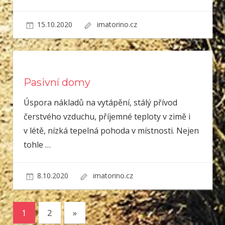
15.10.2020
imatorino.cz
Pasivní domy
Úspora nákladů na vytápění, stálý přívod
čerstvého vzduchu, příjemné teploty v zimě i
v létě, nízká tepelná pohoda v místnosti. Nejen
tohle
…
8.10.2020
imatorino.cz
Stránkování
Next
1
2
»