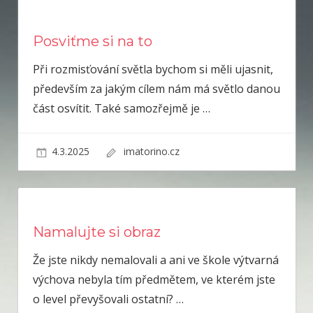
Posviťme si na to
Při rozmisťování světla bychom si měli ujasnit,
především za jakým cílem nám má světlo danou
část osvítit. Také samozřejmě je
…
4.3.2025
imatorino.cz
Namalujte si obraz
Že jste nikdy nemalovali a ani ve škole výtvarná
výchova nebyla tím předmětem, ve kterém jste
o level převyšovali ostatní?
…