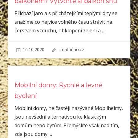
balkónem? Vytvořte si balkón snů
Přichází jaro a s přicházejícími teplými dny se
snažíme co nejvíce volného času strávit na
čerstvém vzduchu, obklopeni zelení a
…
16.10.2020
imatorino.cz
Mobilní domy: Rychlé a levné
bydlení
Mobilní domy, nejčastěji nazývané Mobilheimy,
jsou nevšední alternativou ke klasickým
domům nebo bytům. Přemýšlíte však nad tím,
zda jsou domy
…