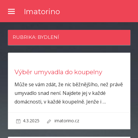
Skip
Imatorino
to
Potřebujete nějaké noviny nebo časopis, ve kterém byste se
content
dočetli nějaké novinky ze světa zpravodajství? Chtěli byste
kvalitní články a něco se dozvědět? Pak zkuste číst náš online
RUBRIKA:
BYDLENÍ
magazín.
Výběr umyvadla do koupelny
Může se vám zdát, že nic běžnějšího, než právě
umyvadlo snad není. Najdete jej v každé
domácnosti, v každé koupelně. Jenže i
…
4.3.2025
imatorino.cz