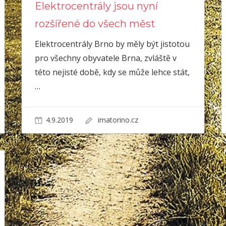
Elektrocentrály jsou nyní
rozšířené do všech měst
Elektrocentrály Brno by měly být jistotou
pro všechny obyvatele Brna, zvláště v
této nejisté době, kdy se může lehce stát,
…
4.9.2019
imatorino.cz