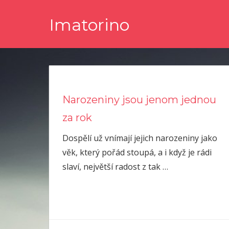
Skip
Imatorino
to
content
Potřebujete nějaké noviny nebo časopis, ve kterém byste s
Narozeniny jsou jenom jednou
za rok
Dospělí už vnímají jejich narozeniny jako
věk, který pořád stoupá, a i když je rádi
slaví, největší radost z tak
…