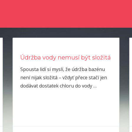
e dočetli nějaké novinky ze světa zpravodajství? Chtěli byste kvalitní člá
Údržba vody nemusí být složitá
Spousta lidí si myslí, že údržba bazénu
není nijak složitá – vždyť přece stačí jen
dodávat dostatek chloru do vody
…