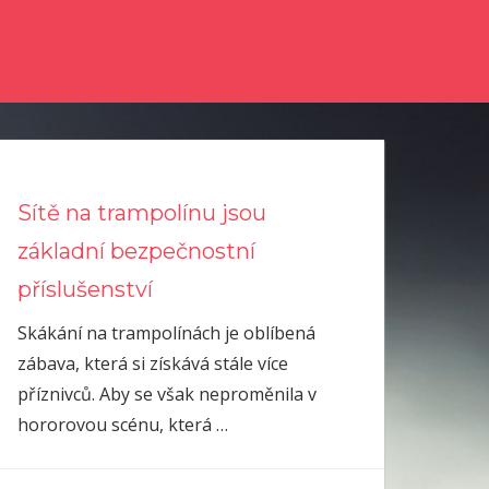
nky a něco se dozvědět? Pak zkuste číst náš online magazín.
Sítě na trampolínu jsou
základní bezpečnostní
příslušenství
Skákání na trampolínách je oblíbená
zábava, která si získává stále více
příznivců. Aby se však neproměnila v
hororovou scénu, která
…