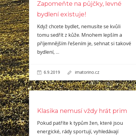
Zapomeňte na půjčky, levné
bydlení existuje!
Když chcete bydlet, nemusíte se kvůli
tomu sedřít z kůže. Mnohem lepším a
příjemnějším řešením je, sehnat si takové
bydlení,
…
6.9.2019
imatorino.cz
Klasika nemusí vždy hrát prim
Pokud patříte k typům žen, které jsou
energické, rády sportují, vyhledávají