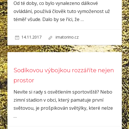
Od té doby, co bylo vynalezeno dálkové
ovládání, používá člověk tuto vymoženost už
téměř všude. Dalo by se říci, že
…
14.11.2017
imatorino.cz
Sodíkovou výbojkou rozzáříte nejen
prostor
Nevíte si rady s osvětlením sportoviště? Nebo
zimní stadion v obci, který pamatuje první
světovou, je prošpikován světýlky, které nelze
…