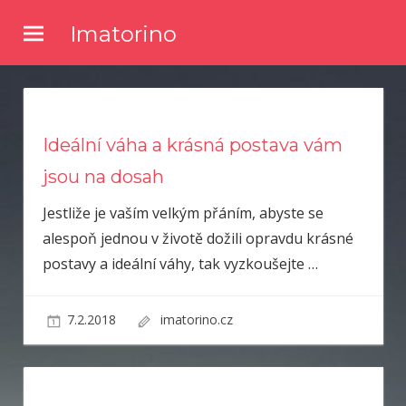
Skip
Imatorino
to
Potřebujete nějaké noviny nebo časopis, ve kterém byste se
content
dočetli nějaké novinky ze světa zpravodajství? Chtěli byste
kvalitní články a něco se dozvědět? Pak zkuste číst náš online
magazín.
Ideální váha a krásná postava vám
jsou na dosah
Jestliže je vaším velkým přáním, abyste se
alespoň jednou v životě dožili opravdu krásné
postavy a ideální váhy, tak vyzkoušejte
…
7.2.2018
imatorino.cz